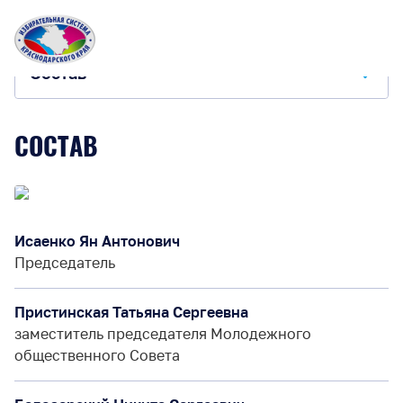
Главная
Избирательные комиссии
ТИК Тимашевская
П
Состав
Состав
СОСТАВ
Мероприятия
Исаенко Ян Антонович
Председатель
Пристинская Татьяна Сергеевна
заместитель председателя Молодежного
общественного Совета