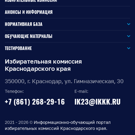
ИЗБИРАТЕЛЬНЫЕ КОМИССИИ
АНОНСЫ И ИНФОРМАЦИЯ
НОРМАТИВНАЯ БАЗА
Законодательство РФ
ОБУЧАЮЩИЕ МАТЕРИАЛЫ
Для окружной избирательной комиссии
Законодательство КК
ТЕСТИРОВАНИЕ
Для членов территориальных избирательных комиссий
Для территориальной избирательной комиссии
Документы ЦИК России
Избирательная комиссия
Краснодарского края
Для членов участковых избирательных комиссий
Для участковой избирательной комиссии
Документы ИККК
350000, г. Краснодар, ул. Гимназическая, 30
Выборы Губернатора Краснодарского края
Телефон:
E-mail:
Выборы депутатов Законодательного Собрания
+7 (861) 268-29-16
IK23@IKKK.RU
Краснодарского края
Муниципальные выборы на территории Краснодарского
края
2021 - 2026 ©
Информационно-обучающий портал
избирательных комиссий Краснодарского края.
Правовые акты по выборам депутатов Государственной