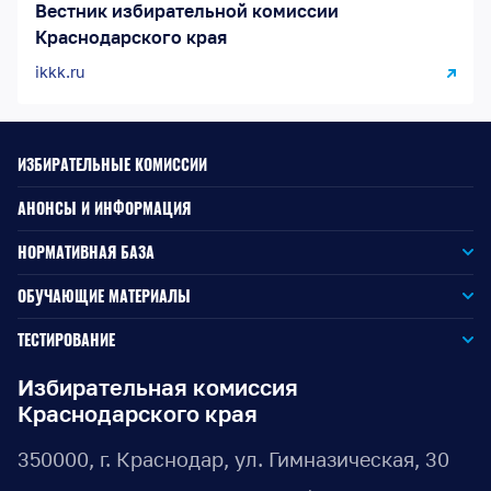
Вестник избирательной комиссии
Краснодарского края
ikkk.ru
ИЗБИРАТЕЛЬНЫЕ КОМИССИИ
АНОНСЫ И ИНФОРМАЦИЯ
НОРМАТИВНАЯ БАЗА
Законодательство РФ
ОБУЧАЮЩИЕ МАТЕРИАЛЫ
Для окружной избирательной комиссии
Законодательство КК
ТЕСТИРОВАНИЕ
Для членов территориальных избирательных комиссий
Для территориальной избирательной комиссии
Документы ЦИК России
Избирательная комиссия
Краснодарского края
Для членов участковых избирательных комиссий
Для участковой избирательной комиссии
Документы ИККК
350000, г. Краснодар, ул. Гимназическая, 30
Выборы Губернатора Краснодарского края