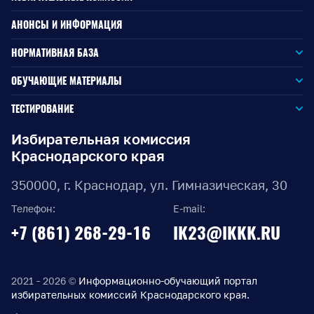
АНОНСЫ И ИНФОРМАЦИЯ
НОРМАТИВНАЯ БАЗА
Законодательство РФ
ОБУЧАЮЩИЕ МАТЕРИАЛЫ
Для окружной избирательной комиссии
Законодательство КК
ТЕСТИРОВАНИЕ
Для членов территориальных избирательных комиссий
Для территориальной избирательной комиссии
Документы ЦИК России
Избирательная комиссия
Краснодарского края
Для членов участковых избирательных комиссий
Для участковой избирательной комиссии
Документы ИККК
350000, г. Краснодар, ул. Гимназическая, 30
Выборы Губернатора Краснодарского края
Телефон:
E-mail:
Выборы депутатов Законодательного Собрания
+7 (861) 268-29-16
IK23@IKKK.RU
Краснодарского края
Муниципальные выборы на территории Краснодарского
края
2021 - 2026 ©
Информационно-обучающий портал
избирательных комиссий Краснодарского края.
Правовые акты по выборам депутатов Государственной