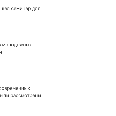
ошел семинар для
в молодежных
и
 современных
 были рассмотрены