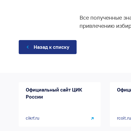
Все полученные зн
привлечению избира
Назад к списку
Официальный сайт ЦИК
Офиц
России
cikrf.ru
rcoit.ru