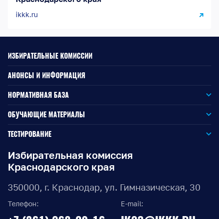
ikkk.ru
ИЗБИРАТЕЛЬНЫЕ КОМИССИИ
АНОНСЫ И ИНФОРМАЦИЯ
НОРМАТИВНАЯ БАЗА
Законодательство РФ
ОБУЧАЮЩИЕ МАТЕРИАЛЫ
Для окружной избирательной комиссии
Законодательство КК
ТЕСТИРОВАНИЕ
Для членов территориальных избирательных комиссий
Для территориальной избирательной комиссии
Документы ЦИК России
Избирательная комиссия
Краснодарского края
Для членов участковых избирательных комиссий
Для участковой избирательной комиссии
Документы ИККК
350000, г. Краснодар, ул. Гимназическая, 30
Выборы Губернатора Краснодарского края
Телефон:
E-mail:
Выборы депутатов Законодательного Собрания