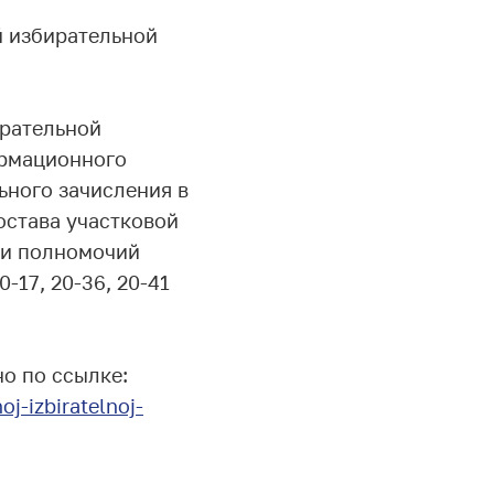
й избирательной
ирательной
ормационного
ного зачисления в
остава участковой
ии полномочий
17, 20-36, 20-41
о по ссылке:
j-izbiratelnoj-