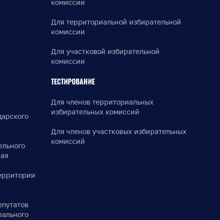
комиссии
Для территориальной избирательной
комиссии
Для участковой избирательной
комиссии
ТЕСТИРОВАНИЕ
Для членов территориальных
избирательных комиссий
дарского
Для членов участковых избирательных
комиссий
ельного
рая
ерритории
епутатов
рального