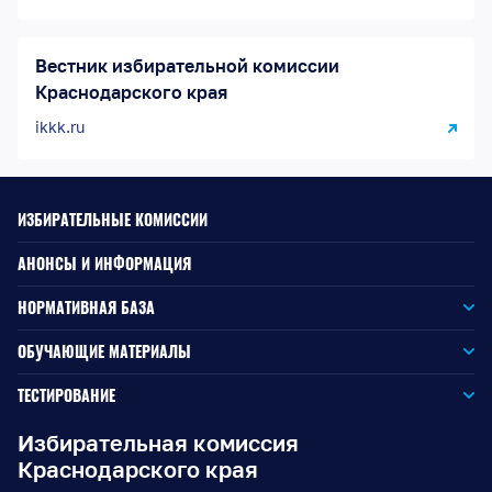
Вестник избирательной комиссии
Краснодарского края
ikkk.ru
ИЗБИРАТЕЛЬНЫЕ КОМИССИИ
АНОНСЫ И ИНФОРМАЦИЯ
НОРМАТИВНАЯ БАЗА
Законодательство РФ
ОБУЧАЮЩИЕ МАТЕРИАЛЫ
Для окружной избирательной комиссии
Законодательство КК
ТЕСТИРОВАНИЕ
Для членов территориальных избирательных комиссий
Для территориальной избирательной комиссии
Документы ЦИК России
Избирательная комиссия
Краснодарского края
Для членов участковых избирательных комиссий
Для участковой избирательной комиссии
Документы ИККК