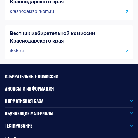
Краснодарского края
krasnodar.izbirkom.ru
Вестник избирательной комиссии
Краснодарского края
ikkk.ru
ИЗБИРАТЕЛЬНЫЕ КОМИССИИ
АНОНСЫ И ИНФОРМАЦИЯ
НОРМАТИВНАЯ БАЗА
Законодательство РФ
ОБУЧАЮЩИЕ МАТЕРИАЛЫ
Для окружной избирательной комиссии
Законодательство КК
ТЕСТИРОВАНИЕ
Для членов территориальных избирательных комиссий
Для территориальной избирательной комиссии
Документы ЦИК России