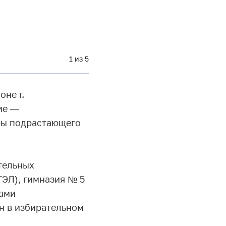
1 из 5
не г.
ие —
ры подрастающего
тельных
ТЭЛ), гимназия № 5
вами
н в избирательном