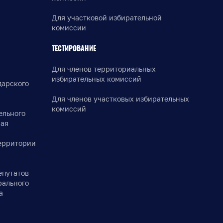
Для участковой избирательной
комиссии
ТЕСТИРОВАНИЕ
Для членов территориальных
избирательных комиссий
дарского
Для членов участковых избирательных
комиссий
ельного
рая
ерритории
епутатов
рального
а