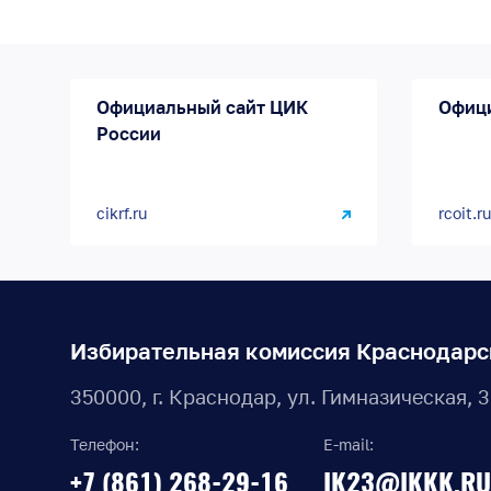
Официальный сайт ЦИК
Офиц
России
cikrf.ru
rcoit.ru
Избирательная комиссия Краснодарс
350000, г. Краснодар, ул. Гимназическая, 
Телефон:
E-mail:
+7 (861) 268-29-16
IK23@IKKK.RU