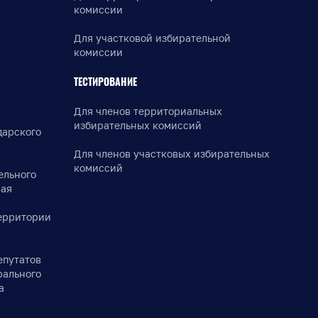
комиссии
Для участковой избирательной
комиссии
ТЕСТИРОВАНИЕ
Для членов территориальных
избирательных комиссий
дарского
Для членов участковых избирательных
комиссий
ельного
рая
ерритории
епутатов
рального
а