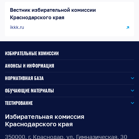
Вестник избирательной комиссии
Краснодарского края
ikkk.ru
ИЗБИРАТЕЛЬНЫЕ КОМИССИИ
АНОНСЫ И ИНФОРМАЦИЯ
НОРМАТИВНАЯ БАЗА
Законодательство РФ
ОБУЧАЮЩИЕ МАТЕРИАЛЫ
Для окружной избирательной комиссии
Законодательство КК
ТЕСТИРОВАНИЕ
Для членов территориальных избирательных комиссий
Для территориальной избирательной комиссии
Документы ЦИК России
Избирательная комиссия
Краснодарского края
Для членов участковых избирательных комиссий
Для участковой избирательной комиссии
Документы ИККК
350000, г. Краснодар, ул. Гимназическая, 30