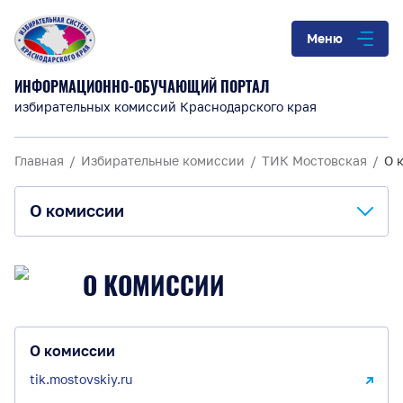
Меню
ИНФОРМАЦИОННО-ОБУЧАЮЩИЙ ПОРТАЛ
избирательных комиссий Краснодарского края
Главная
Избирательные комиссии
ТИК Мостовская
О 
О комиссии
О комиссии
О КОМИССИИ
Анонсы и информация
Материалы для обучения
О комиссии
tik.mostovskiy.ru
Повышение правовой культуры