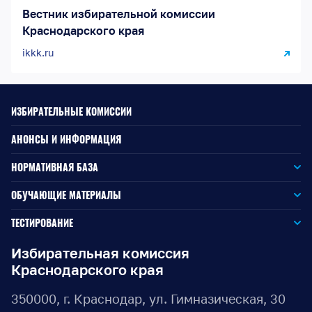
Вестник избирательной комиссии
Краснодарского края
ikkk.ru
ИЗБИРАТЕЛЬНЫЕ КОМИССИИ
АНОНСЫ И ИНФОРМАЦИЯ
НОРМАТИВНАЯ БАЗА
Законодательство РФ
ОБУЧАЮЩИЕ МАТЕРИАЛЫ
Для окружной избирательной комиссии
Законодательство КК
ТЕСТИРОВАНИЕ
Для членов территориальных избирательных комиссий
Для территориальной избирательной комиссии
Документы ЦИК России
Избирательная комиссия
Краснодарского края
Для членов участковых избирательных комиссий
Для участковой избирательной комиссии
Документы ИККК
350000, г. Краснодар, ул. Гимназическая, 30
Выборы Губернатора Краснодарского края