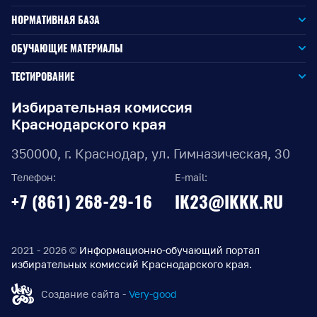
НОРМАТИВНАЯ БАЗА
Законодательство РФ
ОБУЧАЮЩИЕ МАТЕРИАЛЫ
Для окружной избирательной комиссии
Законодательство КК
ТЕСТИРОВАНИЕ
Для членов территориальных избирательных комиссий
Для территориальной избирательной комиссии
Документы ЦИК России
Избирательная комиссия
Краснодарского края
Для членов участковых избирательных комиссий
Для участковой избирательной комиссии
Документы ИККК
350000, г. Краснодар, ул. Гимназическая, 30
Выборы Губернатора Краснодарского края
Телефон:
E-mail:
Выборы депутатов Законодательного Собрания
+7 (861) 268-29-16
IK23@IKKK.RU
Краснодарского края
Муниципальные выборы на территории Краснодарского
края
2021 - 2026 ©
Информационно-обучающий портал
избирательных комиссий Краснодарского края.
Правовые акты по выборам депутатов Государственной
Думы Федерального Собрания РФ восьмого созыва
Создание сайта -
Very-good