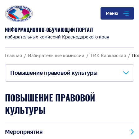
Меню
ИНФОРМАЦИОННО-ОБУЧАЮЩИЙ ПОРТАЛ
избирательных комиссий Краснодарского края
Главная
Избирательные комиссии
ТИК Кавказская
По
Повышение правовой культуры
О комиссии
ПОВЫШЕНИЕ ПРАВОВОЙ
Анонсы и информация
КУЛЬТУРЫ
Материалы для обучения
Мероприятия
Повышение правовой культуры