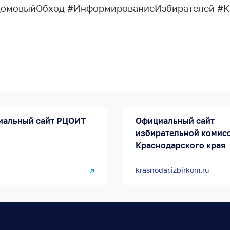
омовыйОбход #ИнформированиеИзбирателей #К
иальный сайт РЦОИТ
Официальный сайт
избирательной комис
Краснодарского края
krasnodar.izbirkom.ru