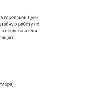
ов городской Думы
штабную работу по
ря представители
тоящего
нтября)