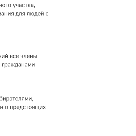
ого участка,
вания для людей с
ний все члены
с гражданами
бирателями,
н о предстоящих