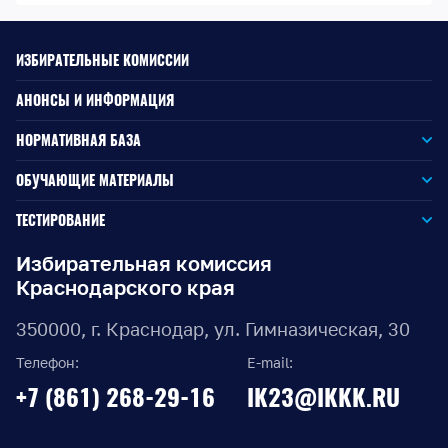
ИЗБИРАТЕЛЬНЫЕ КОМИССИИ
АНОНСЫ И ИНФОРМАЦИЯ
НОРМАТИВНАЯ БАЗА
Законодательство РФ
ОБУЧАЮЩИЕ МАТЕРИАЛЫ
Для окружной избирательной комиссии
Законодательство КК
ТЕСТИРОВАНИЕ
Для членов территориальных избирательных комиссий
Для территориальной избирательной комиссии
Документы ЦИК России
Избирательная комиссия
Краснодарского края
Для членов участковых избирательных комиссий
Для участковой избирательной комиссии
Документы ИККК
350000, г. Краснодар, ул. Гимназическая, 30
Выборы Губернатора Краснодарского края
Телефон:
E-mail:
Выборы депутатов Законодательного Собрания
+7 (861) 268-29-16
IK23@IKKK.RU
Краснодарского края
Муниципальные выборы на территории Краснодарского