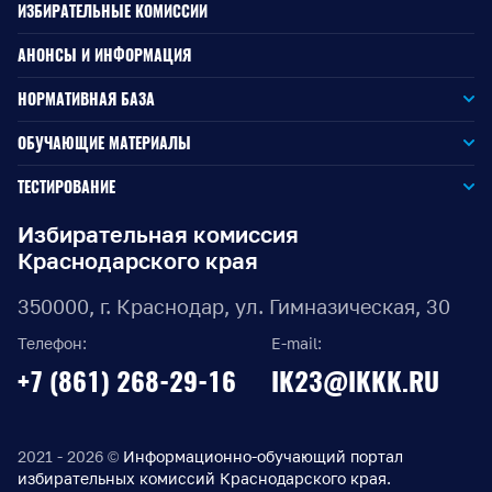
ИЗБИРАТЕЛЬНЫЕ КОМИССИИ
АНОНСЫ И ИНФОРМАЦИЯ
НОРМАТИВНАЯ БАЗА
Законодательство РФ
ОБУЧАЮЩИЕ МАТЕРИАЛЫ
Для окружной избирательной комиссии
Законодательство КК
ТЕСТИРОВАНИЕ
Для членов территориальных избирательных комиссий
Для территориальной избирательной комиссии
Документы ЦИК России
Избирательная комиссия
Краснодарского края
Для членов участковых избирательных комиссий
Для участковой избирательной комиссии
Документы ИККК
350000, г. Краснодар, ул. Гимназическая, 30
Выборы Губернатора Краснодарского края
Телефон:
E-mail:
Выборы депутатов Законодательного Собрания
+7 (861) 268-29-16
IK23@IKKK.RU
Краснодарского края
Муниципальные выборы на территории Краснодарского
края
2021 - 2026 ©
Информационно-обучающий портал
избирательных комиссий Краснодарского края.