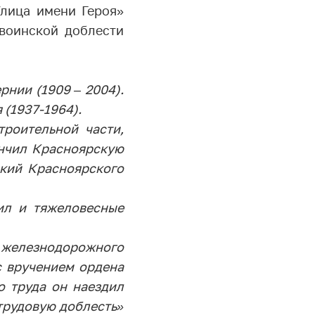
лица имени Героя»
воинской доблести
рнии (1909 – 2004).
(1937-1964).
роительной части,
нчил Красноярскую
кий Красноярского
ил и тяжеловесные
я железнодорожного
с вручением ордена
о труда он наездил
трудовую доблесть»