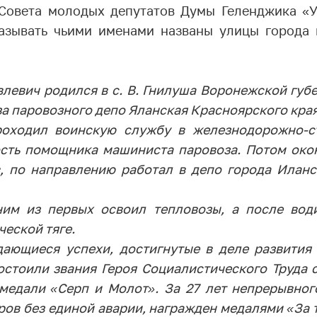
 Совета молодых депутатов Думы Геленджика «У
азывать чьими именами названы улицы города 
левич родился в с. В. Гнилуша Воронежской губе
 паровозного депо Яланская Красноярского края 
роходил воинскую службу в железнодорожно-ст
ость помощника машиниста паровоза. Потом око
, по направлению работал в депо города Иланс
ним из первых освоил тепловозы, а после вод
ческой тяге.
дающиеся успехи, достигнутые в деле развити
достоили звания Героя Социалистического Труда 
медали «Серп и Молот». За 27 лет непрерывног
ов без единой аварии, награжден медалями «За 