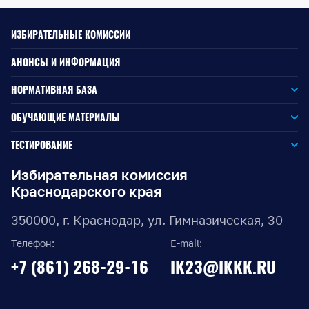
ИЗБИРАТЕЛЬНЫЕ КОМИССИИ
АНОНСЫ И ИНФОРМАЦИЯ
НОРМАТИВНАЯ БАЗА
Законодательство РФ
ОБУЧАЮЩИЕ МАТЕРИАЛЫ
Для окружной избирательной комиссии
Законодательство КК
ТЕСТИРОВАНИЕ
Для членов территориальных избирательных комиссий
Для территориальной избирательной комиссии
Документы ЦИК России
Избирательная комиссия
Краснодарского края
Для членов участковых избирательных комиссий
Для участковой избирательной комиссии
Документы ИККК
350000, г. Краснодар, ул. Гимназическая, 30
Выборы Губернатора Краснодарского края
Телефон:
E-mail:
Выборы депутатов Законодательного Собрания
+7 (861) 268-29-16
IK23@IKKK.RU
Краснодарского края
Муниципальные выборы на территории Краснодарского