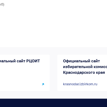
кб)
иальный сайт РЦОИТ
Официальный сайт
избирательной комис
Краснодарского края
krasnodar.izbirkom.ru