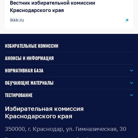
Вестник избирательной комиссии
Краснодарского края
ikkk.ru
ИЗБИРАТЕЛЬНЫЕ КОМИССИИ
АНОНСЫ И ИНФОРМАЦИЯ
НОРМАТИВНАЯ БАЗА
Законодательство РФ
ОБУЧАЮЩИЕ МАТЕРИАЛЫ
Для окружной избирательной комиссии
Законодательство КК
ТЕСТИРОВАНИЕ
Для членов территориальных избирательных комиссий
Для территориальной избирательной комиссии
Документы ЦИК России
Избирательная комиссия
Краснодарского края
Для членов участковых избирательных комиссий
Для участковой избирательной комиссии
Документы ИККК
350000, г. Краснодар, ул. Гимназическая, 30
Выборы Губернатора Краснодарского края