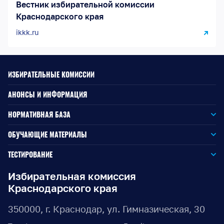
Вестник избирательной комиссии
Краснодарского края
ikkk.ru
ИЗБИРАТЕЛЬНЫЕ КОМИССИИ
АНОНСЫ И ИНФОРМАЦИЯ
НОРМАТИВНАЯ БАЗА
Законодательство РФ
ОБУЧАЮЩИЕ МАТЕРИАЛЫ
Для окружной избирательной комиссии
Законодательство КК
ТЕСТИРОВАНИЕ
Для членов территориальных избирательных комиссий
Для территориальной избирательной комиссии
Документы ЦИК России
Избирательная комиссия
Краснодарского края
Для членов участковых избирательных комиссий
Для участковой избирательной комиссии
Документы ИККК
350000, г. Краснодар, ул. Гимназическая, 30
Выборы Губернатора Краснодарского края