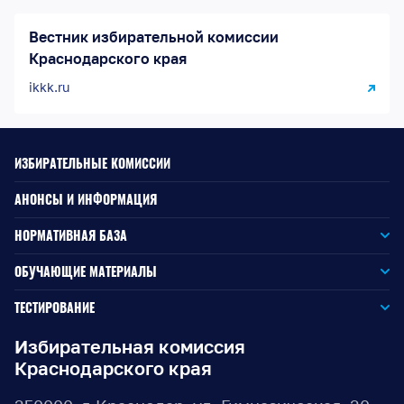
Вестник избирательной комиссии
Краснодарского края
ikkk.ru
ИЗБИРАТЕЛЬНЫЕ КОМИССИИ
АНОНСЫ И ИНФОРМАЦИЯ
НОРМАТИВНАЯ БАЗА
Законодательство РФ
ОБУЧАЮЩИЕ МАТЕРИАЛЫ
Для окружной избирательной комиссии
Законодательство КК
ТЕСТИРОВАНИЕ
Для членов территориальных избирательных комиссий
Для территориальной избирательной комиссии
Документы ЦИК России
Избирательная комиссия
Краснодарского края
Для членов участковых избирательных комиссий
Для участковой избирательной комиссии
Документы ИККК