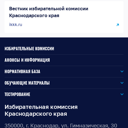
Вестник избирательной комиссии
Краснодарского края
ikkk.ru
ИЗБИРАТЕЛЬНЫЕ КОМИССИИ
АНОНСЫ И ИНФОРМАЦИЯ
НОРМАТИВНАЯ БАЗА
Законодательство РФ
ОБУЧАЮЩИЕ МАТЕРИАЛЫ
Для окружной избирательной комиссии
Законодательство КК
ТЕСТИРОВАНИЕ
Для членов территориальных избирательных комиссий
Для территориальной избирательной комиссии
Документы ЦИК России
Избирательная комиссия
Краснодарского края
Для членов участковых избирательных комиссий
Для участковой избирательной комиссии
Документы ИККК
350000, г. Краснодар, ул. Гимназическая, 30