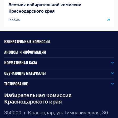
Вестник избирательной комиссии
Краснодарского края
ikkk.ru
ИЗБИРАТЕЛЬНЫЕ КОМИССИИ
АНОНСЫ И ИНФОРМАЦИЯ
НОРМАТИВНАЯ БАЗА
Законодательство РФ
ОБУЧАЮЩИЕ МАТЕРИАЛЫ
Для окружной избирательной комиссии
Законодательство КК
ТЕСТИРОВАНИЕ
Для членов территориальных избирательных комиссий
Для территориальной избирательной комиссии
Документы ЦИК России
Избирательная комиссия
Краснодарского края
Для членов участковых избирательных комиссий
Для участковой избирательной комиссии
Документы ИККК
350000, г. Краснодар, ул. Гимназическая, 30
Выборы Губернатора Краснодарского края