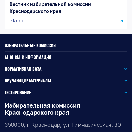
Вестник избирательной комиссии
Краснодарского края
ikkk.ru
ИЗБИРАТЕЛЬНЫЕ КОМИССИИ
АНОНСЫ И ИНФОРМАЦИЯ
НОРМАТИВНАЯ БАЗА
Законодательство РФ
ОБУЧАЮЩИЕ МАТЕРИАЛЫ
Для окружной избирательной комиссии
Законодательство КК
ТЕСТИРОВАНИЕ
Для членов территориальных избирательных комиссий
Для территориальной избирательной комиссии
Документы ЦИК России
Избирательная комиссия
Краснодарского края
Для членов участковых избирательных комиссий
Для участковой избирательной комиссии
Документы ИККК
350000, г. Краснодар, ул. Гимназическая, 30
Выборы Губернатора Краснодарского края