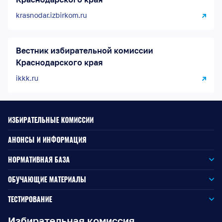
krasnodar.izbirkom.ru
Вестник избирательной комиссии
Краснодарского края
ikkk.ru
ИЗБИРАТЕЛЬНЫЕ КОМИССИИ
АНОНСЫ И ИНФОРМАЦИЯ
НОРМАТИВНАЯ БАЗА
Законодательство РФ
ОБУЧАЮЩИЕ МАТЕРИАЛЫ
Для окружной избирательной комиссии
Законодательство КК
ТЕСТИРОВАНИЕ
Для членов территориальных избирательных комиссий
Для территориальной избирательной комиссии
Документы ЦИК России
Избирательная комиссия