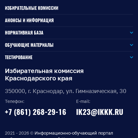
ИЗБИРАТЕЛЬНЫЕ КОМИССИИ
АНОНСЫ И ИНФОРМАЦИЯ
НОРМАТИВНАЯ БАЗА
Законодательство РФ
ОБУЧАЮЩИЕ МАТЕРИАЛЫ
Для окружной избирательной комиссии
Законодательство КК
ТЕСТИРОВАНИЕ
Для членов территориальных избирательных комиссий
Для территориальной избирательной комиссии
Документы ЦИК России
Избирательная комиссия
Краснодарского края
Для членов участковых избирательных комиссий
Для участковой избирательной комиссии
Документы ИККК
350000, г. Краснодар, ул. Гимназическая, 30
Выборы Губернатора Краснодарского края
Телефон:
E-mail:
Выборы депутатов Законодательного Собрания
+7 (861) 268-29-16
IK23@IKKK.RU
Краснодарского края
Муниципальные выборы на территории Краснодарского
края
2021 - 2026 ©
Информационно-обучающий портал