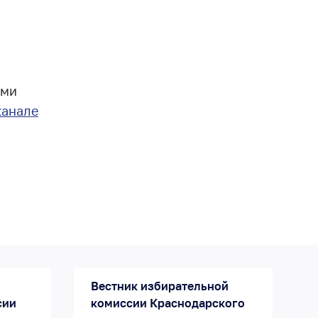
ыми
канале
Вестник избирательной
сии
комиссии Краснодарского