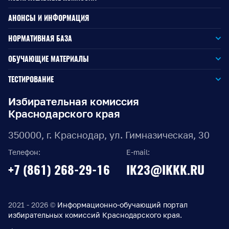
АНОНСЫ И ИНФОРМАЦИЯ
НОРМАТИВНАЯ БАЗА
Законодательство РФ
ОБУЧАЮЩИЕ МАТЕРИАЛЫ
Для окружной избирательной комиссии
Законодательство КК
ТЕСТИРОВАНИЕ
Для членов территориальных избирательных комиссий
Для территориальной избирательной комиссии
Документы ЦИК России
Избирательная комиссия
Краснодарского края
Для членов участковых избирательных комиссий
Для участковой избирательной комиссии
Документы ИККК
350000, г. Краснодар, ул. Гимназическая, 30
Выборы Губернатора Краснодарского края
Телефон:
E-mail:
Выборы депутатов Законодательного Собрания
+7 (861) 268-29-16
IK23@IKKK.RU
Краснодарского края
Муниципальные выборы на территории Краснодарского
края
2021 - 2026 ©
Информационно-обучающий портал
избирательных комиссий Краснодарского края.
Правовые акты по выборам депутатов Государственной