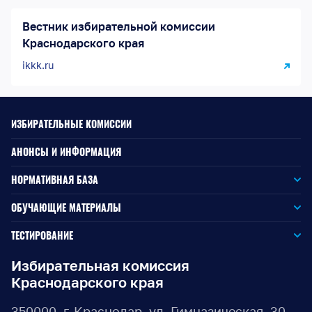
Вестник избирательной комиссии
Краснодарского края
ikkk.ru
ИЗБИРАТЕЛЬНЫЕ КОМИССИИ
АНОНСЫ И ИНФОРМАЦИЯ
НОРМАТИВНАЯ БАЗА
Законодательство РФ
ОБУЧАЮЩИЕ МАТЕРИАЛЫ
Для окружной избирательной комиссии
Законодательство КК
ТЕСТИРОВАНИЕ
Для членов территориальных избирательных комиссий
Для территориальной избирательной комиссии
Документы ЦИК России
Избирательная комиссия
Краснодарского края
Для членов участковых избирательных комиссий
Для участковой избирательной комиссии
Документы ИККК
350000, г. Краснодар, ул. Гимназическая, 30