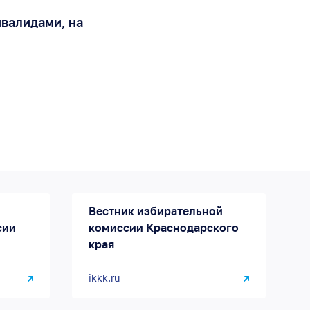
нвалидами, на
Вестник избирательной
сии
комиссии Краснодарского
края
ikkk.ru