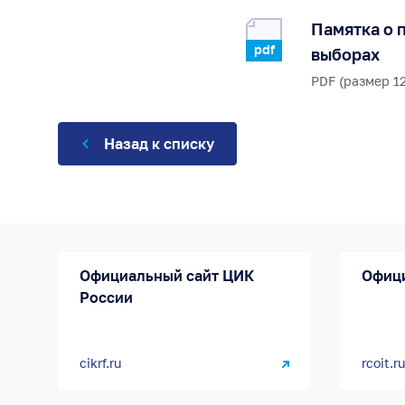
Памятка о 
pdf
выборах
PDF (размер 12
Назад к списку
Официальный сайт ЦИК
Офиц
России
cikrf.ru
rcoit.ru