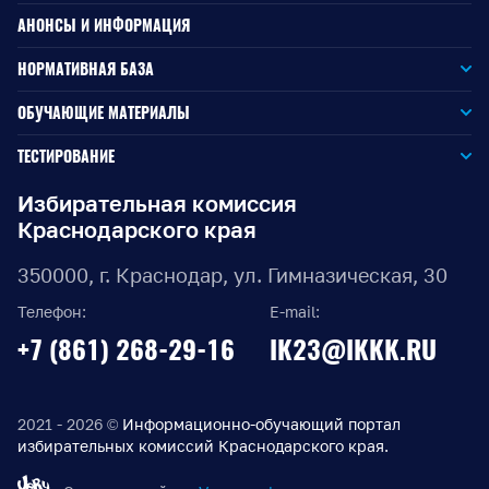
АНОНСЫ И ИНФОРМАЦИЯ
НОРМАТИВНАЯ БАЗА
Законодательство РФ
ОБУЧАЮЩИЕ МАТЕРИАЛЫ
Для окружной избирательной комиссии
Законодательство КК
ТЕСТИРОВАНИЕ
Для членов территориальных избирательных комиссий
Для территориальной избирательной комиссии
Документы ЦИК России
Избирательная комиссия
Краснодарского края
Для членов участковых избирательных комиссий
Для участковой избирательной комиссии
Документы ИККК
350000, г. Краснодар, ул. Гимназическая, 30
Выборы Губернатора Краснодарского края
Телефон:
E-mail:
Выборы депутатов Законодательного Собрания
+7 (861) 268-29-16
IK23@IKKK.RU
Краснодарского края
Муниципальные выборы на территории Краснодарского
края
2021 - 2026 ©
Информационно-обучающий портал
избирательных комиссий Краснодарского края.
Правовые акты по выборам депутатов Государственной
Думы Федерального Собрания РФ восьмого созыва