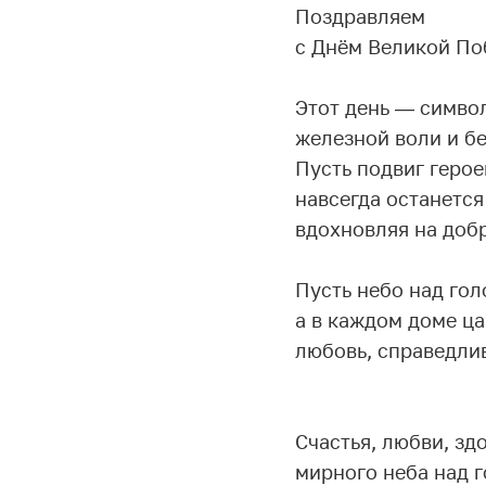
Поздравляем
с Днём Великой Поб
Этот день — симво
железной воли и б
Пусть подвиг геро
навсегда останется
вдохновляя на добр
Пусть небо над гол
а в каждом доме ца
любовь, справедлив
Счастья, любви, зд
мирного неба над г