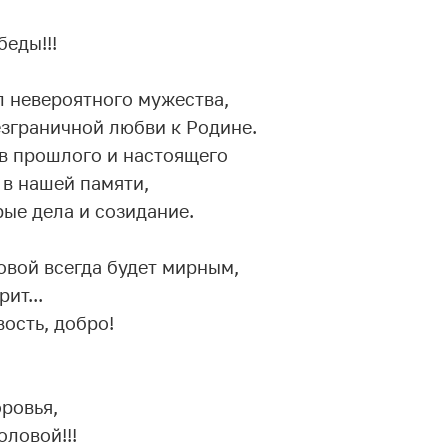
еды!!!
л невероятного мужества,
езграничной любви к Родине.
ев прошлого и настоящего
 в нашей памяти,
ые дела и созидание.
овой всегда будет мирным,
рит...
ость, добро!
оровья,
оловой!!!