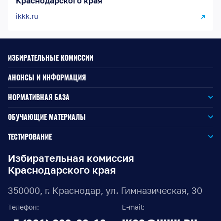
Краснодарского края
ikkk.ru
ИЗБИРАТЕЛЬНЫЕ КОМИССИИ
АНОНСЫ И ИНФОРМАЦИЯ
НОРМАТИВНАЯ БАЗА
Законодательство РФ
ОБУЧАЮЩИЕ МАТЕРИАЛЫ
Для окружной избирательной комиссии
Законодательство КК
ТЕСТИРОВАНИЕ
Для членов территориальных избирательных комиссий
Для территориальной избирательной комиссии
Документы ЦИК России
Избирательная комиссия
Краснодарского края
Для членов участковых избирательных комиссий
Для участковой избирательной комиссии
Документы ИККК
350000, г. Краснодар, ул. Гимназическая, 30
Выборы Губернатора Краснодарского края
Телефон:
E-mail:
Выборы депутатов Законодательного Собрания