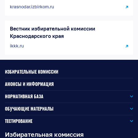
krasnodar.izbirkom.ru
Вестник избирательной комиссии
Краснодарского края
ikkk.ru
ИЗБИРАТЕЛЬНЫЕ КОМИССИИ
АНОНСЫ И ИНФОРМАЦИЯ
НОРМАТИВНАЯ БАЗА
Законодательство РФ
ОБУЧАЮЩИЕ МАТЕРИАЛЫ
Для окружной избирательной комиссии
Законодательство КК
ТЕСТИРОВАНИЕ
Для членов территориальных избирательных комиссий
Для территориальной избирательной комиссии
Документы ЦИК России
Избирательная комиссия