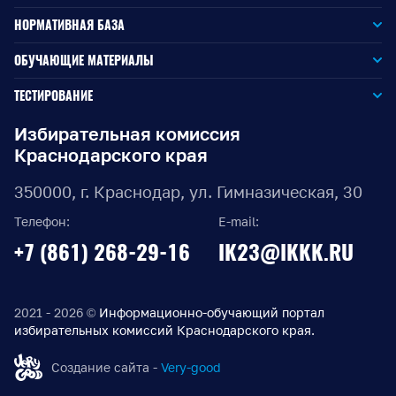
НОРМАТИВНАЯ БАЗА
Законодательство РФ
ОБУЧАЮЩИЕ МАТЕРИАЛЫ
Для окружной избирательной комиссии
Законодательство КК
ТЕСТИРОВАНИЕ
Для членов территориальных избирательных комиссий
Для территориальной избирательной комиссии
Документы ЦИК России
Избирательная комиссия
Краснодарского края
Для членов участковых избирательных комиссий
Для участковой избирательной комиссии
Документы ИККК
350000, г. Краснодар, ул. Гимназическая, 30
Выборы Губернатора Краснодарского края
Телефон:
E-mail:
Выборы депутатов Законодательного Собрания
+7 (861) 268-29-16
IK23@IKKK.RU
Краснодарского края
Муниципальные выборы на территории Краснодарского
края
2021 - 2026 ©
Информационно-обучающий портал
избирательных комиссий Краснодарского края.
Правовые акты по выборам депутатов Государственной
Думы Федерального Собрания РФ восьмого созыва
Создание сайта -
Very-good