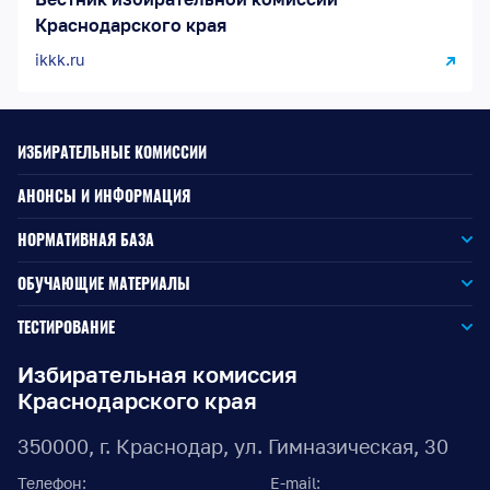
Краснодарского края
ikkk.ru
ИЗБИРАТЕЛЬНЫЕ КОМИССИИ
АНОНСЫ И ИНФОРМАЦИЯ
НОРМАТИВНАЯ БАЗА
Законодательство РФ
ОБУЧАЮЩИЕ МАТЕРИАЛЫ
Для окружной избирательной комиссии
Законодательство КК
ТЕСТИРОВАНИЕ
Для членов территориальных избирательных комиссий
Для территориальной избирательной комиссии
Документы ЦИК России
Избирательная комиссия
Краснодарского края
Для членов участковых избирательных комиссий
Для участковой избирательной комиссии
Документы ИККК
350000, г. Краснодар, ул. Гимназическая, 30
Выборы Губернатора Краснодарского края
Телефон:
E-mail: