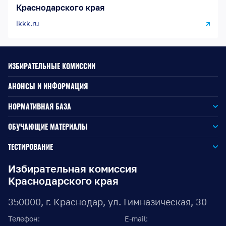
Краснодарского края
ikkk.ru
ИЗБИРАТЕЛЬНЫЕ КОМИССИИ
АНОНСЫ И ИНФОРМАЦИЯ
НОРМАТИВНАЯ БАЗА
Законодательство РФ
ОБУЧАЮЩИЕ МАТЕРИАЛЫ
Для окружной избирательной комиссии
Законодательство КК
ТЕСТИРОВАНИЕ
Для членов территориальных избирательных комиссий
Для территориальной избирательной комиссии
Документы ЦИК России
Избирательная комиссия
Краснодарского края
Для членов участковых избирательных комиссий
Для участковой избирательной комиссии
Документы ИККК
350000, г. Краснодар, ул. Гимназическая, 30
Выборы Губернатора Краснодарского края
Телефон:
E-mail: