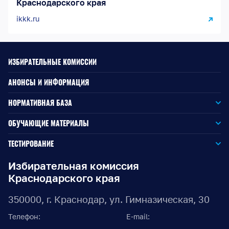
Краснодарского края
ikkk.ru
ИЗБИРАТЕЛЬНЫЕ КОМИССИИ
АНОНСЫ И ИНФОРМАЦИЯ
НОРМАТИВНАЯ БАЗА
Законодательство РФ
ОБУЧАЮЩИЕ МАТЕРИАЛЫ
Для окружной избирательной комиссии
Законодательство КК
ТЕСТИРОВАНИЕ
Для членов территориальных избирательных комиссий
Для территориальной избирательной комиссии
Документы ЦИК России
Избирательная комиссия
Краснодарского края
Для членов участковых избирательных комиссий
Для участковой избирательной комиссии
Документы ИККК
350000, г. Краснодар, ул. Гимназическая, 30
Выборы Губернатора Краснодарского края
Телефон:
E-mail:
Выборы депутатов Законодательного Собрания