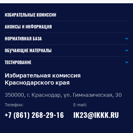
ИЗБИРАТЕЛЬНЫЕ КОМИССИИ
АНОНСЫ И ИНФОРМАЦИЯ
НОРМАТИВНАЯ БАЗА
Законодательство РФ
ОБУЧАЮЩИЕ МАТЕРИАЛЫ
Для окружной избирательной комиссии
Законодательство КК
ТЕСТИРОВАНИЕ
Для членов территориальных избирательных комиссий
Для территориальной избирательной комиссии
Документы ЦИК России
Избирательная комиссия
Краснодарского края
Для членов участковых избирательных комиссий
Для участковой избирательной комиссии
Документы ИККК
350000, г. Краснодар, ул. Гимназическая, 30
Выборы Губернатора Краснодарского края
Телефон:
E-mail:
Выборы депутатов Законодательного Собрания
+7 (861) 268-29-16
IK23@IKKK.RU
Краснодарского края
Муниципальные выборы на территории Краснодарского