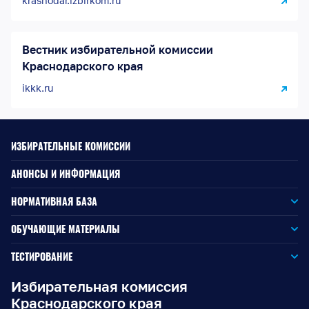
krasnodar.izbirkom.ru
Вестник избирательной комиссии
Краснодарского края
ikkk.ru
ИЗБИРАТЕЛЬНЫЕ КОМИССИИ
АНОНСЫ И ИНФОРМАЦИЯ
НОРМАТИВНАЯ БАЗА
Законодательство РФ
ОБУЧАЮЩИЕ МАТЕРИАЛЫ
Для окружной избирательной комиссии
Законодательство КК
ТЕСТИРОВАНИЕ
Для членов территориальных избирательных комиссий
Для территориальной избирательной комиссии
Документы ЦИК России
Избирательная комиссия
Краснодарского края
Для членов участковых избирательных комиссий
Для участковой избирательной комиссии