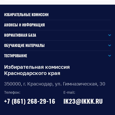
ИЗБИРАТЕЛЬНЫЕ КОМИССИИ
АНОНСЫ И ИНФОРМАЦИЯ
НОРМАТИВНАЯ БАЗА
Законодательство РФ
ОБУЧАЮЩИЕ МАТЕРИАЛЫ
Для окружной избирательной комиссии
Законодательство КК
ТЕСТИРОВАНИЕ
Для членов территориальных избирательных комиссий
Для территориальной избирательной комиссии
Документы ЦИК России
Избирательная комиссия
Краснодарского края
Для членов участковых избирательных комиссий
Для участковой избирательной комиссии
Документы ИККК
350000, г. Краснодар, ул. Гимназическая, 30
Выборы Губернатора Краснодарского края
Телефон:
E-mail:
Выборы депутатов Законодательного Собрания
+7 (861) 268-29-16
IK23@IKKK.RU
Краснодарского края
Муниципальные выборы на территории Краснодарского