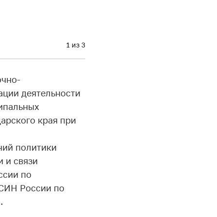
1 из 3
очно-
ации деятельности
ципальных
арского края при
ний политики
 и связи
ссии по
ФСИН России по
.