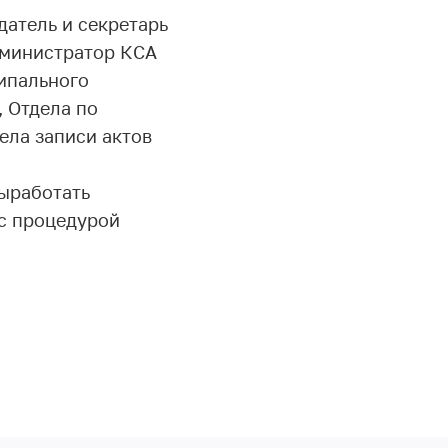
атель и секретарь
дминистратор КСА
ипального
 Отдела по
ела записи актов
выработать
с процедурой