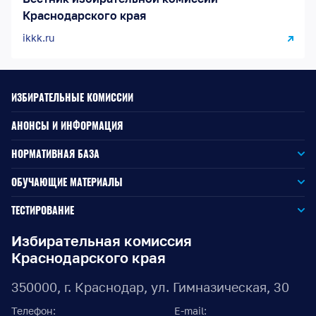
Краснодарского края
ikkk.ru
ИЗБИРАТЕЛЬНЫЕ КОМИССИИ
АНОНСЫ И ИНФОРМАЦИЯ
НОРМАТИВНАЯ БАЗА
Законодательство РФ
ОБУЧАЮЩИЕ МАТЕРИАЛЫ
Для окружной избирательной комиссии
Законодательство КК
ТЕСТИРОВАНИЕ
Для членов территориальных избирательных комиссий
Для территориальной избирательной комиссии
Документы ЦИК России
Избирательная комиссия
Краснодарского края
Для членов участковых избирательных комиссий
Для участковой избирательной комиссии
Документы ИККК
350000, г. Краснодар, ул. Гимназическая, 30
Выборы Губернатора Краснодарского края
Телефон:
E-mail: