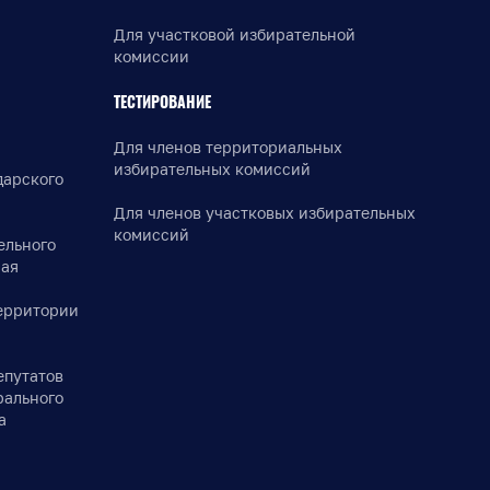
Для участковой избирательной
комиссии
ТЕСТИРОВАНИЕ
Для членов территориальных
избирательных комиссий
дарского
Для членов участковых избирательных
комиссий
ельного
рая
ерритории
епутатов
рального
а