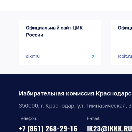
Официальный сайт ЦИК
Офиц
России
cikrf.ru
rcoit.ru
Избирательная комиссия Краснодарс
350000, г. Краснодар, ул. Гимназическая, 
Телефон:
E-mail:
+7 (861) 268-29-16
IK23@IKKK.RU