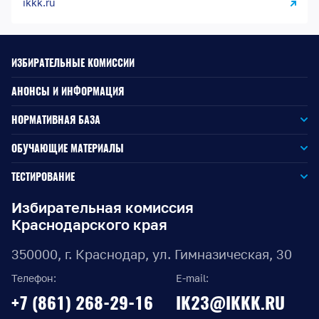
ikkk.ru
ИЗБИРАТЕЛЬНЫЕ КОМИССИИ
АНОНСЫ И ИНФОРМАЦИЯ
НОРМАТИВНАЯ БАЗА
Законодательство РФ
ОБУЧАЮЩИЕ МАТЕРИАЛЫ
Для окружной избирательной комиссии
Законодательство КК
ТЕСТИРОВАНИЕ
Для членов территориальных избирательных комиссий
Для территориальной избирательной комиссии
Документы ЦИК России
Избирательная комиссия
Краснодарского края
Для членов участковых избирательных комиссий
Для участковой избирательной комиссии
Документы ИККК
350000, г. Краснодар, ул. Гимназическая, 30
Выборы Губернатора Краснодарского края
Телефон:
E-mail:
Выборы депутатов Законодательного Собрания
+7 (861) 268-29-16
IK23@IKKK.RU
Краснодарского края