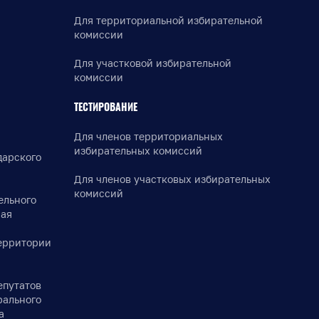
Для территориальной избирательной
комиссии
Для участковой избирательной
комиссии
ТЕСТИРОВАНИЕ
Для членов территориальных
избирательных комиссий
дарского
Для членов участковых избирательных
комиссий
ельного
рая
ерритории
епутатов
рального
а