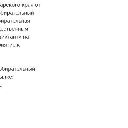
арского края от
Избирательный
бирательная
щественным
диктант» на
риятие к
збирательный
ылке:
1
.