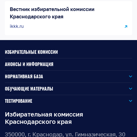
Вестник избирательной комиссии
Краснодарского края
ikkk.ru
ИЗБИРАТЕЛЬНЫЕ КОМИССИИ
АНОНСЫ И ИНФОРМАЦИЯ
НОРМАТИВНАЯ БАЗА
Законодательство РФ
ОБУЧАЮЩИЕ МАТЕРИАЛЫ
Для окружной избирательной комиссии
Законодательство КК
ТЕСТИРОВАНИЕ
Для членов территориальных избирательных комиссий
Для территориальной избирательной комиссии
Документы ЦИК России
Избирательная комиссия
Краснодарского края
Для членов участковых избирательных комиссий
Для участковой избирательной комиссии
Документы ИККК
350000, г. Краснодар, ул. Гимназическая, 30